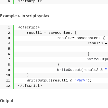
<
/cfoutput
>
Example 2- in script syntax
<
cfscript
>
    result1 = savecontent 
{
                  result2= savecontent 
{
                                result3 =
}
WriteOutp
}
WriteOutput
(
result2 
&
"
}
WriteOutput
(
result1 
&
"<br>"
)
; 
<
/cfscript
>
Output