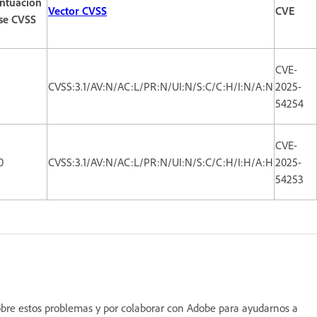
ntuación
Vector CVSS
CVE
se CVSS
CVE-
CVSS:3.1/AV:N/AC:L/PR:N/UI:N/S:C/C:H/I:N/A:N
2025-
54254
CVE-
0
CVSS:3.1/AV:N/AC:L/PR:N/UI:N/S:C/C:H/I:H/A:H
2025-
54253
sobre estos problemas y por colaborar con Adobe para ayudarnos a