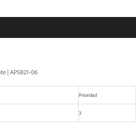
ate | APSB21-06
Prioridad
3