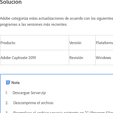
Solución
Adobe categoriza estas actualizaciones de acuerdo con los siguiente
programas a las versiones más recientes:
Producto
Versión
Plataform
Adobe Captivate 2019
Revisión
Windows
Nota
1. Descargue
Server.zip
2. Descomprima el archivo
3. Reemplace el archivo
server.js
existente en "
C:\Program File