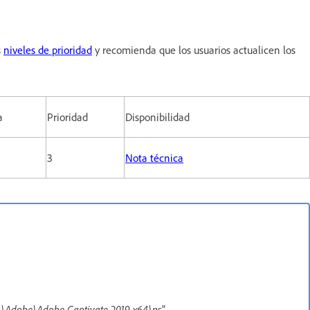
s
niveles de prioridad
y recomienda que los usuarios actualicen los
a
Prioridad
Disponibilidad
3
Nota técnica
s\Adobe\Adobe Captivate 2019 x64\ns
"