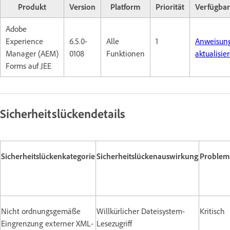
Produkt
Version
Platform
Priorität
Verfügbar
Adobe
Experience
6.5.0-
Alle
1
Anweisun
Manager (AEM)
0108
Funktionen
aktualisie
Forms auf JEE
Sicherheitslückendetails
Sicherheitslückenkategorie
Sicherheitslückenauswirkung
Problem
Nicht ordnungsgemäße
Willkürlicher Dateisystem-
Kritisch
Eingrenzung externer XML-
Lesezugriff