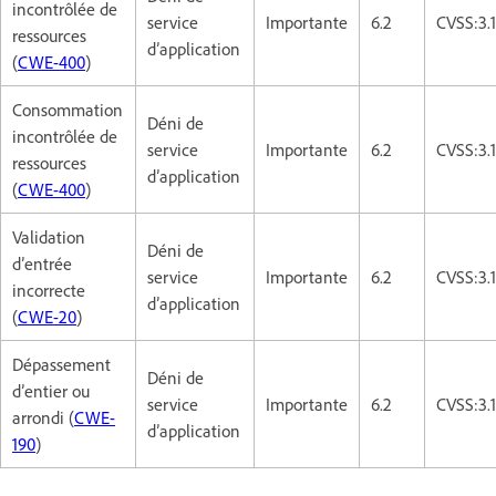
incontrôlée de
service
Importante
6.2
CVSS:3.
ressources
d’application
(
CWE-400
)
Consommation
Déni de
incontrôlée de
service
Importante
6.2
CVSS:3.
ressources
d’application
(
CWE-400
)
Validation
Déni de
d’entrée
service
Importante
6.2
CVSS:3.
incorrecte
d’application
(
CWE-20
)
Dépassement
Déni de
d’entier ou
service
Importante
6.2
CVSS:3.
arrondi (
CWE-
d’application
190
)