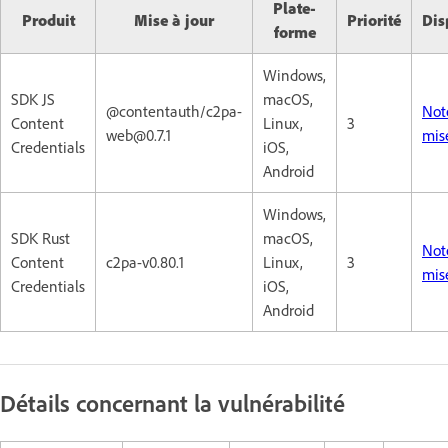
Plate-
Produit
Mise à jour
Priorité
Dis
forme
Windows,
SDK JS
macOS,
@contentauth/c2pa-
Not
Content
Linux,
3
web@0.7.1
mis
Credentials
iOS,
Android
Windows,
SDK Rust
macOS,
Not
Content
c2pa-v0.80.1
Linux,
3
mis
Credentials
iOS,
Android
Détails concernant la vulnérabilité