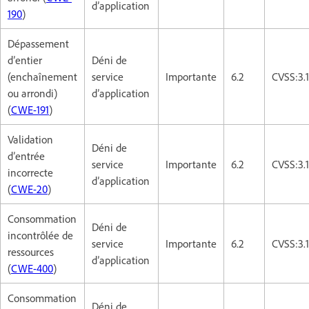
d’application
190
)
Dépassement
d’entier
Déni de
(enchaînement
service
Importante
6.2
CVSS:3.
ou arrondi)
d’application
(
CWE-191
)
Validation
Déni de
d’entrée
service
Importante
6.2
CVSS:3.
incorrecte
d’application
(
CWE-20
)
Consommation
Déni de
incontrôlée de
service
Importante
6.2
CVSS:3.
ressources
d’application
(
CWE-400
)
Consommation
Déni de