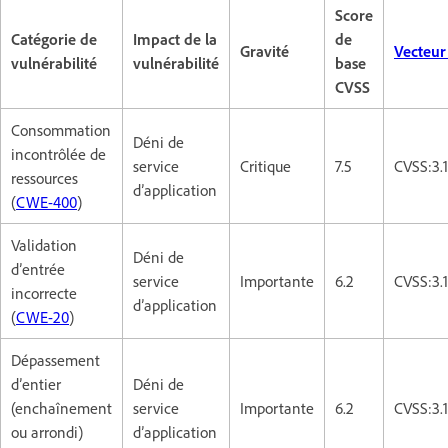
Score
Catégorie de
Impact de la
de
Gravité
Vecteur
vulnérabilité
vulnérabilité
base
CVSS
Consommation
Déni de
incontrôlée de
service
Critique
7.5
CVSS:3.
ressources
d’application
(
CWE-400
)
Validation
Déni de
d’entrée
service
Importante
6.2
CVSS:3.
incorrecte
d’application
(
CWE-20
)
Dépassement
d’entier
Déni de
(enchaînement
service
Importante
6.2
CVSS:3.
ou arrondi)
d’application