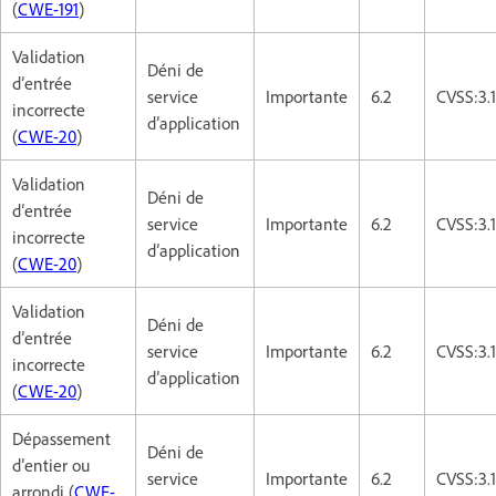
(
CWE-191
)
Validation
Déni de
d’entrée
service
Importante
6.2
CVSS:3.
incorrecte
d’application
(
CWE-20
)
Validation
Déni de
d’entrée
service
Importante
6.2
CVSS:3.
incorrecte
d’application
(
CWE-20
)
Validation
Déni de
d’entrée
service
Importante
6.2
CVSS:3.
incorrecte
d’application
(
CWE-20
)
Dépassement
Déni de
d’entier ou
service
Importante
6.2
CVSS:3.
arrondi (
CWE-