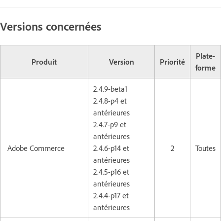
Versions concernées
Plate-
Produit
Version
Priorité
forme
2.4.9-beta1
2.4.8-p4 et
antérieures
2.4.7-p9 et
antérieures
Adobe Commerce
2.4.6-p14 et
2
Toutes
antérieures
2.4.5-p16 et
antérieures
2.4.4-p17 et
antérieures