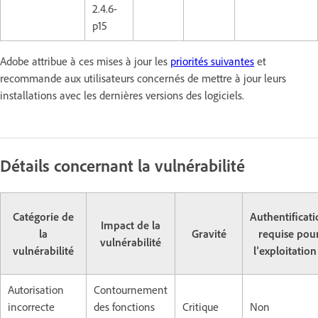
2.4.6-
p15
Adobe attribue à ces mises à jour les
priorités suivantes
et
recommande aux utilisateurs concernés de mettre à jour leurs
installations avec les dernières versions des logiciels.
Détails concernant la vulnérabilité
Catégorie de
Authentificat
Impact de la
la
Gravité
requise pou
vulnérabilité
vulnérabilité
l’exploitation
Autorisation
Contournement
incorrecte
des fonctions
Critique
Non