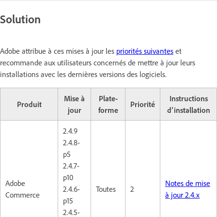
Solution
Adobe attribue à ces mises à jour les
priorités suivantes
et
recommande aux utilisateurs concernés de mettre à jour leurs
installations avec les dernières versions des logiciels.
Mise à
Plate-
Instructions
Produit
Priorité
jour
forme
d’installation
2.4.9
2.4.8-
p5
2.4.7-
p10
Adobe
Notes de mise
2.4.6-
Toutes
2
Commerce
à jour 2.4.x
p15
2.4.5-