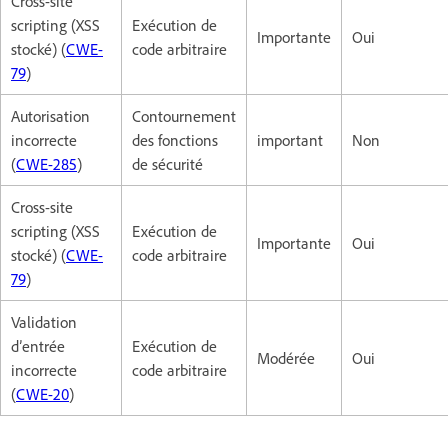
Cross-site
scripting (XSS
Exécution de
Importante
Oui
stocké) (
CWE-
code arbitraire
79
)
Autorisation
Contournement
incorrecte
des fonctions
important
Non
(
CWE-285
)
de sécurité
Cross-site
scripting (XSS
Exécution de
Importante
Oui
stocké) (
CWE-
code arbitraire
79
)
Validation
d’entrée
Exécution de
Modérée
Oui
incorrecte
code arbitraire
(
CWE-20
)