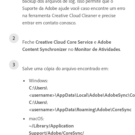
backup dos arquivos de log. Isso permite que o
Suporte da Adobe ajude você caso encontre um erro
na ferramenta Creative Cloud Cleaner e precise
entrar em contato conosco.
Feche
Creative Cloud Core Service
e
Adobe
Content Synchronizer
no
Monitor de Atividades
.
Salve uma cópia do arquivo encontrado em:
Windows:
C:\Users\
<username>\AppData\Local\Adobe\AdobeSync\Co
C:\Users\
<username>\AppData\Roaming\Adobe\CoreSync
macOS:
~/Library/Application
Support/Adobe/CoreSync/