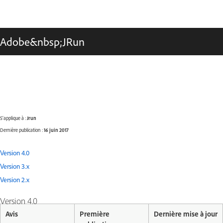
Adobe&nbsp;JRun
S’applique à :
Jrun
Dernière publication :
16 juin 2017
Version 4.0
Version 3.x
Version 2.x
Version 4.0
Avis
Première
Dernière mise à jour