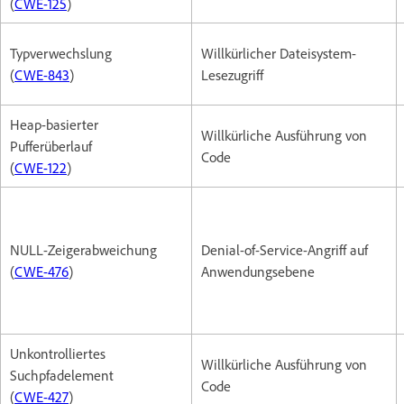
(
CWE-125
)
Typverwechslung
Willkürlicher Dateisystem-
(
CWE-843
)
Lesezugriff
Heap-basierter
Willkürliche Ausführung von
Pufferüberlauf
Code
(
CWE-122
)
NULL-Zeigerabweichung
Denial-of-Service-Angriff auf
(
CWE-476
)
Anwendungsebene
Unkontrolliertes
Willkürliche Ausführung von
Suchpfadelement
Code
(
CWE-427
)