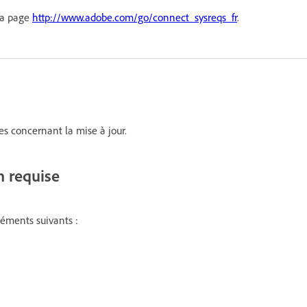
 la page
http://www.adobe.com/go/connect_sysreqs_fr
.
s concernant la mise à jour.
n requise
léments suivants :