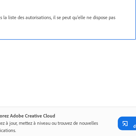
la liste des autorisations, il se peut qu’elle ne dispose pas
lorez Adobe Creative Cloud
ez à jour, mettez à niveau ou trouvez de nouvelles
d
ications.