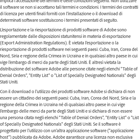
implica l'accettazione dei termini e delle condizioni seguenti. Non utilizzare
il software se non si accettano tali termini e condizioni. I termini dei contratti
di licenza per utenti finali forniti con l'installazione o il download di
determinati software sostituiscono i termini presentati di seguito.
L'esportazione e la riesportazione di prodotti software di Adobe sono
regolamentate dalle disposizioni statunitensi in materia di esportazione
(Export Administration Regulations). È vietata l'esportazione o la
riesportazione di prodotti software nei seguenti paesi: Cuba, Iran, Corea del
Nord, Siria e regione della Crimea in Ucraina e in qualsiasi altro paese in cui
vige l'embargo di merci da parte degli Stati Uniti. È altresì vietata la
distribuzione del software Adobe alle persone citate negli elenchi "Table of
Denial Orders", "Entity List" o "List of Specially Designated Nationals" degli
Stati Uniti.
Con il download o l'utilizzo dei prodotti software Adobe si dichiara di non
essere un cittadino dei seguenti paesi: Cuba, Iran, Corea del Nord, Siria e la
regione della Crimea in Ucraina né di qualsiasi altro paese in cui vige
l'embargo delle merci da parte degli Stati Uniti e si dichiara di non essere
una persona citata negli elenchi "Table of Denial Orders", "Entity List" o "List
of Specially Designated Nationals" degli Stati Uniti. Se il software è
progettato per l'utilizzo con un'altra applicazione software ("applicazione
host") pubblicata da Adobe, Adobe garantisce una licenza non esclusiva