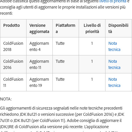
Adobe classifica questi aggiornamenti in base ai seguenti
livelli di priorità
e
consiglia agli utenti di aggiornare le proprie installazioni alle versioni più
recenti:
Prodotto
Versione
Piattaform
Livello di
Disponibili
aggiornata
a
priorità
tà
ColdFusion
Aggiornam
Tutte
1
Nota
2018
ento 4
tecnica
ColdFusion
Aggiornam
Tutte
1
Nota
2016
ento 11
tecnica
ColdFusion
Aggiornam
Tutte
1
Nota
11
ento 19
tecnica
NOTA:
Gli aggiornamenti di sicurezza segnalati nelle note tecniche precedenti
richiedono JDK 8u121 o versioni successive (per ColdFusion 2016) e JDK
7u131 o JDK 8u121 (per ColdFusion 11). Adobe consiglia di aggiornare il
JDK/JRE di ColdFusion alla versione più recente. L'applicazione