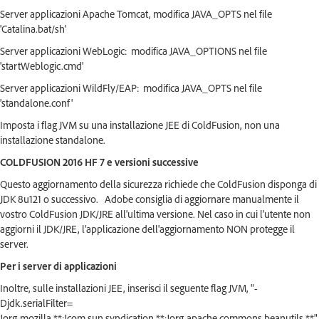
Server applicazioni Apache Tomcat, modifica JAVA_OPTS nel file
'Catalina.bat/sh'
Server applicazioni WebLogic: modifica JAVA_OPTIONS nel file
'startWeblogic.cmd'
Server applicazioni WildFly/EAP: modifica JAVA_OPTS nel file
'standalone.conf'
Imposta i flag JVM su una installazione JEE di ColdFusion, non una
installazione standalone.
COLDFUSION 2016 HF 7 e versioni successive
Questo aggiornamento della sicurezza richiede che ColdFusion disponga di
JDK 8u121 o successivo. Adobe consiglia di aggiornare manualmente il
vostro ColdFusion JDK/JRE all'ultima versione. Nel caso in cui l'utente non
aggiorni il JDK/JRE, l'applicazione dell'aggiornamento NON protegge il
server.
Per i server di applicazioni
Inoltre, sulle installazioni JEE, inserisci il seguente flag JVM, "-
Djdk.serialFilter=
!org.mozilla.**;!com.sun.syndication.**;!org.apache.commons.beanutils.**",