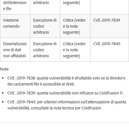
dell'estension
arbitrario
seguente)
e file
Iniezione
Esecuzione di
Critica (veder
CVE-2019-7839
comando
codice
e la nota
arbitrario
seguente)
Deserializzazi
Esecuzione di
Critica (veder
CVE-2019-7840
one di dati
codice
e la nota
non affidabili
arbitrario
seguente)
Note:
CVE -2019-7838: questa vulnerabilità è sfruttabile solo se la directory
dei caricamenti file è accessibile al Web.
CVE -2019-7839: questa vulnerabilità non influisce su ColdFusion 11.
CVE -2019-7840: per ulteriori informazioni sull'attenuazione di questa
vulnerabilità, consultate la nota tecnica per ColdFusion.