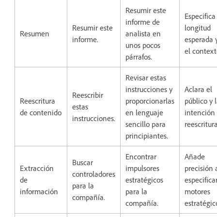
Resumir este
Especifica
informe de
Resumir este
longitud
Resumen
analista en
informe.
esperada 
unos pocos
el context
párrafos.
Revisar estas
instrucciones y
Aclara el
Reescribir
Reescritura
proporcionarlas
público y 
estas
de contenido
en lenguaje
intención
instrucciones.
sencillo para
reescritura
principiantes.
Encontrar
Añade
Buscar
Extracción
impulsores
precisión 
controladores
de
estratégicos
especifica
para la
información
para la
motores
compañía.
compañía.
estratégic