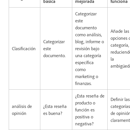
básica
mejorada
funciona
Categorizar
este
documento
Añade las
como análisis,
opciones 
Categorizar
blog, informe o
categoría,
Clasificación
este
revisión bajo
reduciend
documento.
una categoría
la
específica
ambigüed
como
marketing o
finanzas.
¿Esta reseña de
Definir las
producto o
análisis de
¿Esta reseña
categorías
función es
opinión
es buena?
de opinió
positiva o
clarament
negativa?