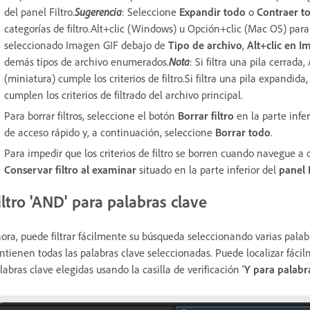
del panel Filtro.
Sugerencia
: Seleccione
Expandir todo
o
Contraer t
categorías de filtro.Alt+clic (Windows) u Opción+clic (Mac OS) para i
seleccionado Imagen GIF debajo de
Tipo de archivo
,
Alt+clic en I
demás tipos de archivo enumerados.
Nota
: Si filtra una pila cerrad
(miniatura) cumple los criterios de filtro.Si filtra una pila expandid
cumplen los criterios de filtrado del archivo principal.
Para borrar filtros, seleccione el botón
Borrar filtro
en la parte infer
de acceso rápido y, a continuación, seleccione
Borrar todo
.
Para impedir que los criterios de filtro se borren cuando navegue a
Conservar filtro al examinar
situado en la parte inferior del
panel 
iltro 'AND' para palabras clave
ora, puede filtrar fácilmente su búsqueda seleccionando varias palab
ntienen todas las palabras clave seleccionadas. Puede localizar fáci
labras clave elegidas usando la casilla de verificación '
Y para palabr