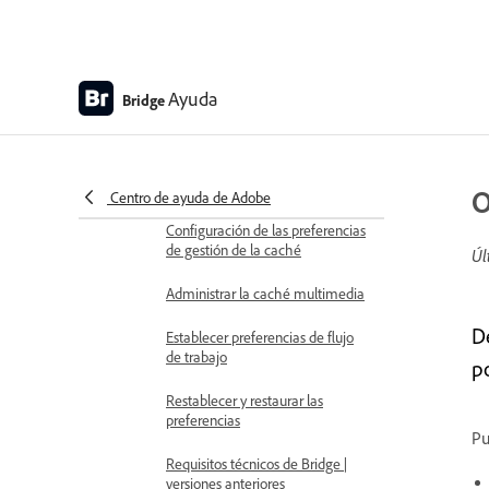
teclado en Adobe Bridge
Métodos abreviados de teclado
de Adobe Bridge
Ayuda
Bridge
Cambio de los ajustes de idioma
Configuración de las preferencias
de caché
O
Centro de ayuda de Adobe
Configuración de las preferencias
de gestión de la caché
Úl
Administrar la caché multimedia
D
Establecer preferencias de flujo
de trabajo
p
Restablecer y restaurar las
preferencias
Pu
Requisitos técnicos de Bridge |
versiones anteriores