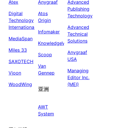
Atex
Anygraaf
Advanced
Publishing
Digital
Atos
Technology
Technology
Origin
International
Advanced
Infomaker
Technical
MediaSpan
Solutions
KnowledgeView
Miles 33
Anygraaf
Scoop
USA
SAXOTECH
Van
Managing
Vjoon
Gennep
Editor Inc.
WoodWing
(MEI)
亚洲
AWT
System