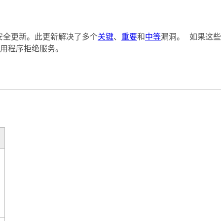
urce 的安全更新。此更新解决了多个
关键
、
重要
和
中等
漏洞。 如果这些
用程序拒绝服务。