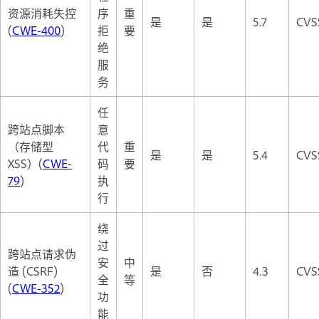
资源消耗失控
序
重
是
是
5.7
CVSS
(
CWE-400
)
拒
要
绝
服
务
任
跨站点脚本
意
（存储型
代
重
是
是
5.4
CVSS
XSS）(
CWE-
码
要
79
)
执
行
绕
过
跨站点请求伪
安
中
造 (CSRF)
是
否
4.3
CVSS
全
等
(
CWE-352
)
功
能