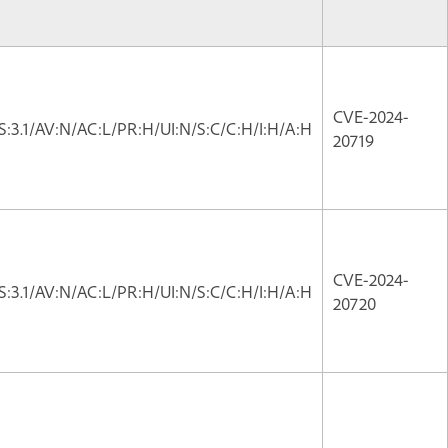
CVE-2024-
:3.1/AV:N/AC:L/PR:H/UI:N/S:C/C:H/I:H/A:H
20719
CVE-2024-
:3.1/AV:N/AC:L/PR:H/UI:N/S:C/C:H/I:H/A:H
20720