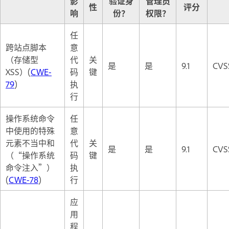
影
验证身
管理员
性
评分
响
份？
权限？
任
跨站点脚本
意
（存储型
代
关
是
是
9.1
CVSS
XSS）(
CWE-
码
键
79
)
执
行
操作系统命令
任
中使用的特殊
意
元素不当中和
代
关
是
是
9.1
CVSS
（“操作系统
码
键
命令注入”）
执
(
CWE-78
)
行
应
用
程