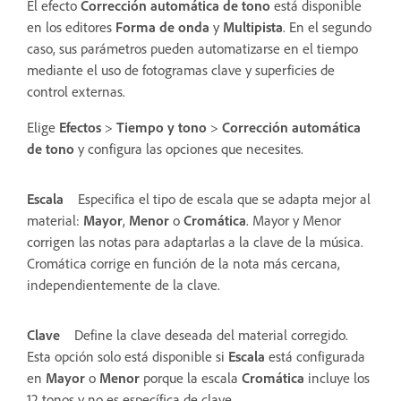
El efecto
Corrección automática de tono
está disponible
en los editores
Forma de onda
y
Multipista
. En el segundo
caso, sus parámetros pueden automatizarse en el tiempo
mediante el uso de fotogramas clave y superficies de
control externas.
Elige
Efectos
>
Tiempo y tono
>
Corrección automática
de tono
y configura las opciones que necesites.
Escala
Especifica el tipo de escala que se adapta mejor al
material:
Mayor
,
Menor
o
Cromática
.
Mayor y Menor
corrigen las notas para adaptarlas a la clave de la música.
Cromática corrige en función de la nota más cercana,
independientemente de la clave.
Clave
Define la clave deseada del material corregido.
Esta opción solo está disponible si
Escala
está configurada
en
Mayor
o
Menor
porque la escala
Cromática
incluye los
12 tonos y no es específica de clave.