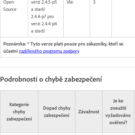
Open
verzi 2.4.5-p5
Vše
3
Source
a starší
2.4.4-p7 pro
verzi 2.4.4-p6
a starší
Poznámka: * Tyto verze platí pouze pro zákazníky, kteří se
účastní
rozšířeného programu podpory
Podrobnosti o chybě zabezpečení
Je ke
Kategorie
Dopad chyby
zneužití
chyby
Závažnost
zabezpečení
vyžadováno
zabezpečení
ověření?