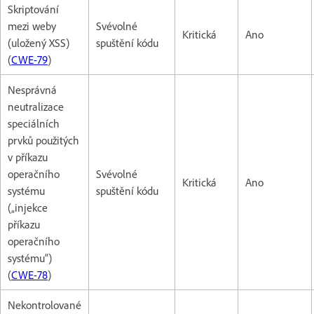
Skriptování
mezi weby
Svévolné
Kritická
Ano
(uložený XSS)
spuštění kódu
(
CWE-79
)
Nesprávná
neutralizace
speciálních
prvků použitých
v příkazu
operačního
Svévolné
Kritická
Ano
systému
spuštění kódu
(„injekce
příkazu
operačního
systému“)
(
CWE-78
)
Nekontrolované