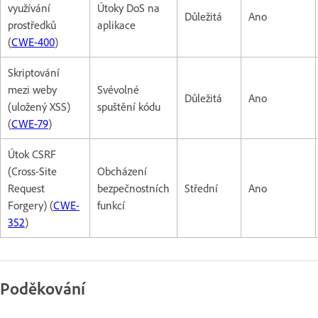
využívání
Útoky DoS na
Důležitá
Ano
prostředků
aplikace
(
CWE-400
)
Skriptování
mezi weby
Svévolné
Důležitá
Ano
(uložený XSS)
spuštění kódu
(
CWE-79
)
Útok CSRF
(Cross-Site
Obcházení
Request
bezpečnostních
Střední
Ano
Forgery) (
CWE-
funkcí
352
)
Poděkování