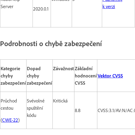
Server
k verzi
2020.0.1
Podrobnosti o chybě zabezpečení
Kategorie
Dopad
Závažnost
Základní
chyby
chyby
hodnocení
Vektor CVSS
zabezpečení
zabezpečení
CVSS
Průchod
Svévolné
Kritická
cestou
spuštění
8.8
CVSS:3.1/AV:N/AC:
kódu
(
CWE-22
)