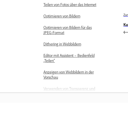
Teilen von Fotos über das Internet
Zur
Optimieren von Bildern
Ku
Optimieren von Bildern für das
JPEG-Format
Dithering in Webbildern
Editor mit Assistent – Bedienfeld
„Teilen“
Anzeigen von Webbildern in der
Vorschau
Verwenden von Transparenz und
Hintergrundfarben
Optimieren von Bildern für das
GIF- oder PNG-8-Format
Training
Optimieren von Bildern für das
PNG-24-Format