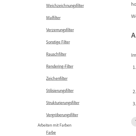
ho
Weichzeichnungsfilter
We
Malfilter
Verzerrungsfilter
A
Sonstige Filter
Rauschfilter
I
Rendering-Filter
Zeichenfilter
Stilisierungsfilter
Strukturierungsfilter
Vergröberungsfilter
Arbeiten mit Farben
Farbe