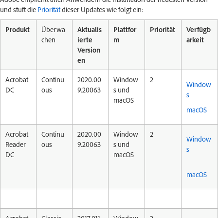
und stuft die
Priorität
dieser Updates wie folgt ein:
Produkt
Überwa
Aktualis
Plattfor
Priorität
Verfügb
chen
ierte
m
arkeit
Version
en
Acrobat
Continu
2020.00
Window
2
Window
DC
ous
9.20063
s und
s
macOS
macOS
Acrobat
Continu
2020.00
Window
2
Window
Reader
ous
9.20063
s und
s
DC
macOS
macOS