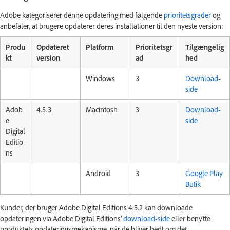
Adobe kategoriserer denne opdatering med følgende
prioritetsgrader
og
anbefaler, at brugere opdaterer deres installationer til den nyeste version:
Produ
Opdateret
Platform
Prioritetsgr
Tilgængelig
kt
version
ad
hed
Windows
3
Download-
side
Adob
4.5.3
Macintosh
3
Download-
e
side
Digital
Editio
ns
Android
3
Google Play
Butik
Kunder, der bruger Adobe Digital Editions 4.5.2 kan downloade
opdateringen via Adobe Digital Editions’
download-side
eller benytte
produktets opdateringsmekanisme, når de bliver bedt om det.