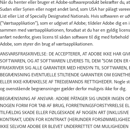
Når du henter eller bruger et Adobe-softwareprodukt bekræfter du, at d
Sudan eller Syrien eller noget andet land, som USA har pålagt vareemb
List eller List of Specially Designated Nationals. Hvis softwaren er 
("Værtsapplikation"), som er udgivet af Adobe; tildeler Adobe dig en 
sammen med værtsapplikationen, forudsat at du har en gyldig licens 
anført nedenfor, gives licens til sådan software til dig med forbehold f
Adobe, som styrer din brug af værtsapplikationen.
ANSVARSFRASKRIVELSE: DE ACCEPTERER, AT ADOBE IKKE HAR GI
SOFTWAREN, OG AT SOFTWAREN LEVERES TIL DEM "SOM DEN ER
FRASKRIVER SIG ALLE GARANTIER MED HENSYN TIL SOFTWAREN, 
BEGRÆNSNING EVENTUELLE STILTIENDE GARANTIER OM EGNETHED
ELLER IKKE-KRÆNKELSE AF TREDJEMANDS RETTIGHEDER. Nogle stater ell
og ovenstående begrænsninger gælder derfor muligvis ikke for dig.
BEGRÆNSNING AF ANSVAR: ADOBE PÅTAGER SIG UNDER INGEN 
NOGEN FORM FOR TAB AF BRUG, FORRETNINGSFORSTYRRELSE ELL
TILFÆLDIG SKADE ELLER FØLGESKADE AF NOGEN ART (INKLUSIVE
KONTRAKT, UDEN FOR KONTRAKT (HERUNDER FORSØMMELIGHED)
IKKE SELVOM ADOBE ER BLEVET UNDERRETTET OM MULIGHEDEN FOR SÅ