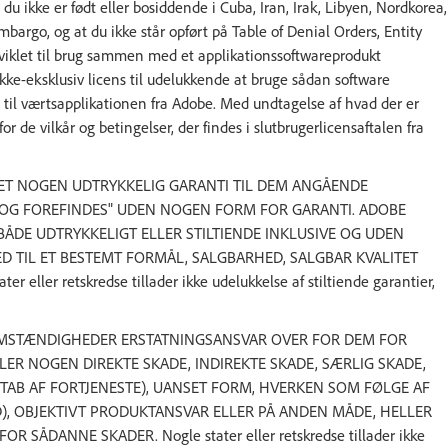
u ikke er født eller bosiddende i Cuba, Iran, Irak, Libyen, Nordkorea,
argo, og at du ikke står opført på Table of Denial Orders, Entity
udviklet til brug sammen med et applikationssoftwareprodukt
ikke-eksklusiv licens til udelukkende at bruge sådan software
til værtsapplikationen fra Adobe. Med undtagelse af hvad der er
or de vilkår og betingelser, der findes i slutbrugerlicensaftalen fra
VET NOGEN UDTRYKKELIG GARANTI TIL DEM ANGÅENDE
 OG FOREFINDES" UDEN NOGEN FORM FOR GARANTI. ADOBE
BÅDE UDTRYKKELIGT ELLER STILTIENDE INKLUSIVE OG UDEN
 TIL ET BESTEMT FORMÅL, SALGBARHED, SALGBAR KVALITET
er retskredse tillader ikke udelukkelse af stiltiende garantier,
OMSTÆNDIGHEDER ERSTATNINGSANSVAR OVER FOR DEM FOR
ER NOGEN DIREKTE SKADE, INDIREKTE SKADE, SÆRLIG SKADE,
 TAB AF FORTJENESTE), UANSET FORM, HVERKEN SOM FØLGE AF
, OBJEKTIVT PRODUKTANSVAR ELLER PÅ ANDEN MÅDE, HELLER
DANNE SKADER. Nogle stater eller retskredse tillader ikke