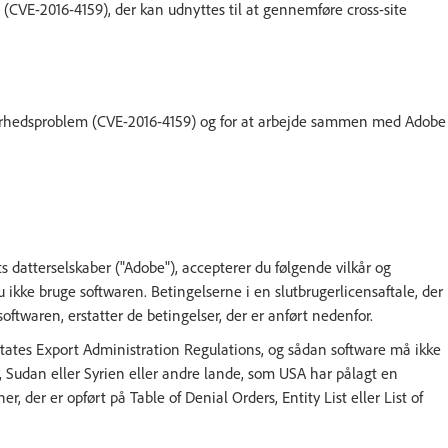
 (CVE-2016-4159), der kan udnyttes til at gennemføre cross-site
kerhedsproblem (CVE-2016-4159) og for at arbejde sammen med Adobe
s datterselskaber ("Adobe"), accepterer du følgende vilkår og
du ikke bruge softwaren. Betingelserne i en slutbrugerlicensaftale, der
softwaren, erstatter de betingelser, der er anført nedenfor.
States Export Administration Regulations, og sådan software må ikke
ea, Sudan eller Syrien eller andre lande, som USA har pålagt en
 der er opført på Table of Denial Orders, Entity List eller List of