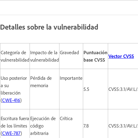
Detalles sobre la vulnerabilidad
Categoría de
Impacto de la
Gravedad
Puntuación
Vector CVSS
vulnerabilidad
vulnerabilidad
base CVSS
Uso posterior
Pérdida de
Importante
a su
memoria
5.5
CVSS:3.1/AV:L
liberación
(
CWE-416
)
Escritura fuera
Ejecución de
Crítica
de los límites
código
7.8
CVSS:3.1/AV:L
(
CWE-787
)
arbitraria