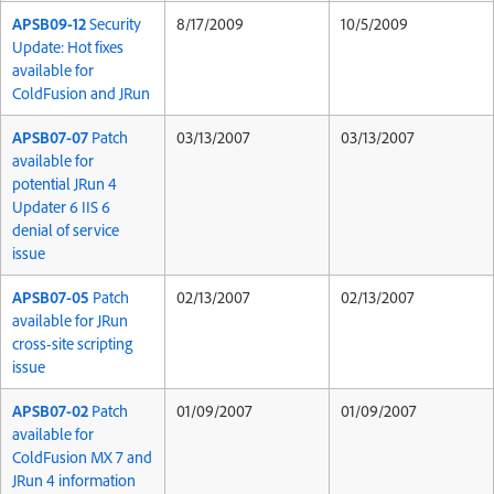
APSB09-12
Security
8/17/2009
10/5/2009
Update: Hot fixes
available for
ColdFusion and JRun
APSB07-07
Patch
03/13/2007
03/13/2007
available for
potential JRun 4
Updater 6 IIS 6
denial of service
issue
APSB07-05
Patch
02/13/2007
02/13/2007
available for JRun
cross-site scripting
issue
APSB07-02
Patch
01/09/2007
01/09/2007
available for
ColdFusion MX 7 and
JRun 4 information