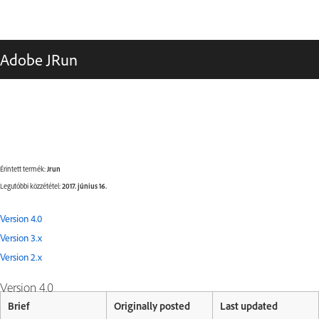
Adobe JRun
Érintett termék:
Jrun
Legutóbbi közzététel:
2017. június 16.
Version 4.0
Version 3.x
Version 2.x
Version 4.0
Brief
Originally posted
Last updated