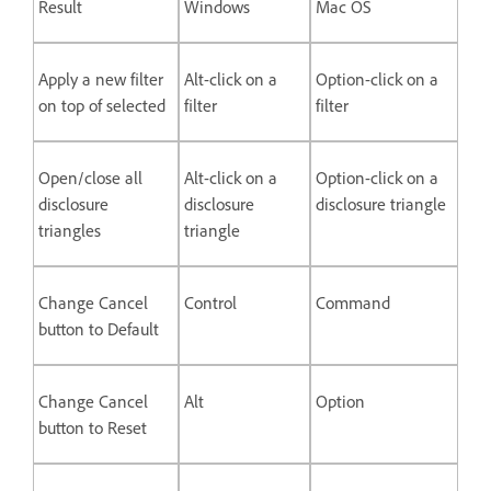
Result
Windows
Mac OS
Apply a new filter
Alt-click on a
Option-click on a
on top of selected
filter
filter
Open/close all
Alt-click on a
Option-click on a
disclosure
disclosure
disclosure triangle
triangles
triangle
Change Cancel
Control
Command
button to Default
Change Cancel
Alt
Option
button to Reset