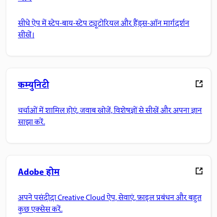
सीधे ऐप में स्टेप-बाय-स्टेप ट्यूटोरियल और हैंड्स-ऑन मार्गदर्शन
सीखें।
कम्युनिटी
चर्चाओं में शामिल होएं, जवाब खोजें, विशेषज्ञों से सीखें और अपना ज्ञान
साझा करें.
Adobe होम
अपने पसंदीदा Creative Cloud ऐप, सेवाएं, फ़ाइल प्रबंधन और बहुत
कुछ एक्सेस करें.