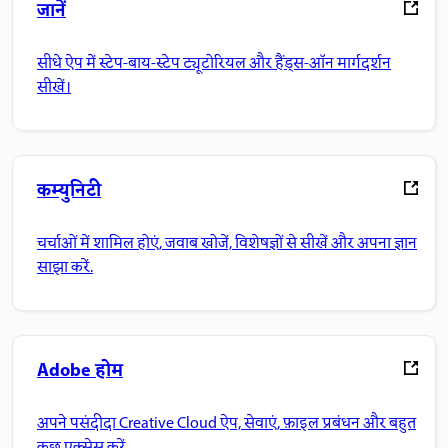
जानें
सीधे ऐप में स्टेप-बाय-स्टेप ट्यूटोरियल और हैंड्स-ऑन मार्गदर्शन
सीखें।
कम्युनिटी
चर्चाओं में शामिल होएं, जवाब खोजें, विशेषज्ञों से सीखें और अपना ज्ञान
साझा करें.
Adobe होम
अपने पसंदीदा Creative Cloud ऐप, सेवाएं, फ़ाइल प्रबंधन और बहुत
कुछ एक्सेस करें.