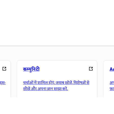
कम्युनिटी
A
ंड्स-
चर्चाओं में शामिल होएं, जवाब खोजें, विशेषज्ञों से
अप
सीखें और अपना ज्ञान साझा करें.
फ़