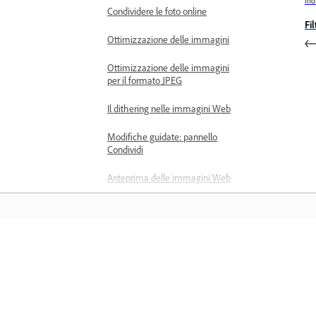
Ind
Condividere le foto online
Fil
Ottimizzazione delle immagini
Ottimizzazione delle immagini
per il formato JPEG
Il dithering nelle immagini Web
Modifiche guidate: pannello
Condividi
Anteprima delle immagini Web
Utilizzare trasparenze e aloni
Ottimizzazione delle immagini
per il formato GIF o PNG-8
Formazione
Ottimizzazione delle immagini
per il formato PNG-24
Apprendere con tutorial video dettagli
Scelte rapide da tastiera
e istruzioni pratiche direttamente