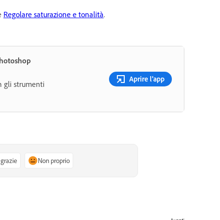
te
Regolare saturazione e tonalità
.
Photoshop
Aprire l’app
n gli strumenti
 grazie
Non proprio