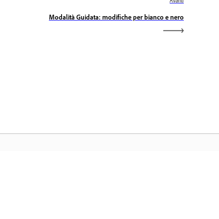
Avanti
Modalità Guidata: modifiche per bianco e nero
ome Adobe
cedi alle tue app e ai servizi preferiti di
eative Cloud, alla gestione dei file e