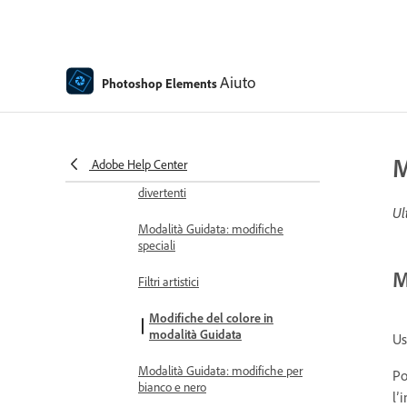
modifiche
Modalità Guidata: modifiche di
base
Aiuto
Photoshop Elements
Filtri di regolazione
Effetti
M
Adobe Help Center
Modalità Guidata: modifiche
divertenti
Ul
Modalità Guidata: modifiche
speciali
M
Filtri artistici
Modifiche del colore in
modalità Guidata
Us
Modalità Guidata: modifiche per
Po
bianco e nero
l’