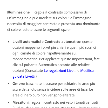
Illuminazione
Regola il contrasto complessivo di
un’immagine e può incidere sui colori. Se l’immagine
necessita di maggiore contrasto e presenta una dominante
di colore, potete usare le seguenti opzioni:
Livelli automatici
e
Contrasto automatico
: queste
opzioni mappano i pixel più chiari e quelli più scuri di
ogni canale di colore rispettivamente sul
monocromatico. Per applicare queste impostazioni, fate
clic sul pulsante Automatico accanto alle relative
opzioni (Consultate
Le regolazioni Livelli
o
Modifica
guidata Livelli
.)
Ombre
: trascinate il cursore per schiarire le aree più
scure della foto senza incidere sulle aree di luce. Le
aree di nero puro non vengono alterate.
Mezzitoni
: regola il contrasto nei valori tonali centrali
(i valori che si trovano a metà strada tra il bianco puro e