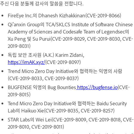
주신 다음 분들께 감사의 말씀을 전합니다.
FireEye Inc.의 Dhanesh Kizhakkinan(CVE-2019-8066)
Qi'anxin Group의 TCA/SKLCS Institute of Software Chinese
Academy of Sciences and Codesafe Team of Legendsec의
Xu Peng 및 Su Purui(CVE-2019-8029, CVE-2019-8030, CVE-
2019-8031)
독립 보안 조사원 (A.K.) Karim Zidani,
https://imAK.xyz/
(CVE-2019-8097)
Trend Micro Zero Day Initiative와 협력하는 익명의 사람
(CVE-2019-8033, CVE-2019-8037)
BUGFENSE 익명의 Bug Bounties
https://bugfense.io
(CVE-
2019-8015)
Tend Micro Zero Day Initiative와 협력하는 Baidu Security
Lab의 Haikuo Xie(CVE-2019-8035, CVE-2019-8257)
STAR Labs의 Wei Lei(CVE-2019-8009, CVE-2019-8018, CVE-
2019-8010, CVE-2019-8011)