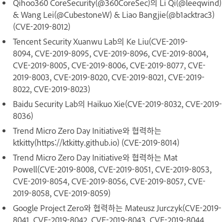
Qihoo360 CoreSecurity(@360CoreSec)의 Li Qi(@leeqwind)
& Wang Lei(@CubestoneW) & Liao Bangjie(@b1acktrac3)
(CVE-2019-8012)
Tencent Security Xuanwu Lab의 Ke Liu(CVE-2019-
8094, CVE-2019-8095, CVE-2019-8096, CVE-2019-8004,
CVE-2019-8005, CVE-2019-8006, CVE-2019-8077, CVE-
2019-8003, CVE-2019-8020, CVE-2019-8021, CVE-2019-
8022, CVE-2019-8023)
Baidu Security Lab의 Haikuo Xie(CVE-2019-8032, CVE-2019-
8036)
Trend Micro Zero Day Initiative와 협력하는
ktkitty(https://ktkitty.github.io) (CVE-2019-8014)
Trend Micro Zero Day Initiative와 협력하는 Mat
Powell(CVE-2019-8008, CVE-2019-8051, CVE-2019-8053,
CVE-2019-8054, CVE-2019-8056, CVE-2019-8057, CVE-
2019-8058, CVE-2019-8059)
Google Project Zero와 협력하는 Mateusz Jurczyk(CVE-2019-
8041, CVE-2019-8042, CVE-2019-8043, CVE-2019-8044,