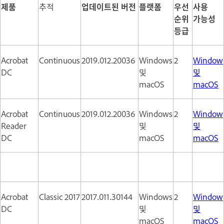
제품
추적
업데이트된 버전
플랫폼
우선
사용
순위
가능성
등급
Acrobat
Continuous
2019.012.20036
Windows
2
Window
DC
및
및
macOS
macOS
Acrobat
Continuous
2019.012.20036
Windows
2
Window
Reader
및
및
DC
macOS
macOS
Acrobat
Classic 2017
2017.011.30144
Windows
2
Window
DC
및
및
macOS
macOS