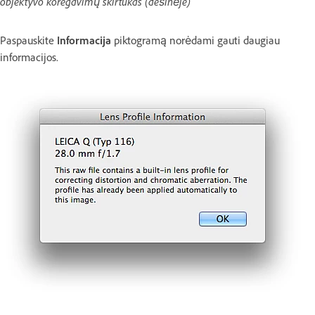
objektyvo koregavimų skirtukas (dešinėje)
Paspauskite
Informacija
piktogramą norėdami gauti daugiau
informacijos.