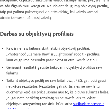
fotoaparato objektyvų sukeltiems vaizdo iškraipymams, pvz., įvairiam
vaizdo išgaubimui, koreguoti. Naudojant daugumą objektyvų profilių,
taip pat galima pakoreguoti vinjetės efektą, kai vaizdo kampai
atrodo tamsesni už likusį vaizdą.
Darbas su objektyvų profiliais
Raw ir ne raw failams skirti atskiri objektyvų profiliai.
„Photoshop“, „Camera Raw“ ir „Lightroom“ rodo tik profilius,
kuriuos galima pasirinkti pasirinktos nuotraukos failo tipui.
Geriausią rezultatą gausite taikydami objektyvų profilius raw
failams.
Taikant objektyvo profilį ne raw failui, pvz., JPEG, gali būti gauti
netikėtas rezultatas. Rezultatas gali skirtis, nes ne raw failu
duomenys keičiasi priklausomai nuo to, kaip buvo sukurtas failas.
Jei gaunate netikėtą rezultatą su ne raw failais, taikykite
objektyvo koregavimą rankiniu būdu arba
susikurkite asmeninį