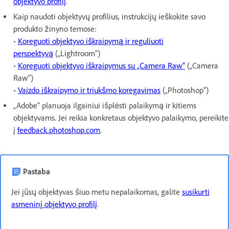
objektyvo profilį
.
Kaip naudoti objektyvų profilius, instrukcijų ieškokite savo
produkto žinyno temose:
•
Koreguoti objektyvo iškraipymą ir reguliuoti
perspektyvą
(„Lightroom“)
•
Koreguoti objektyvo iškraipymus su „Camera Raw“
(„Camera
Raw“)
•
Vaizdo iškraipymo ir triukšmo koregavimas
(„Photoshop“)
„Adobe“ planuoja ilgainiui išplėsti palaikymą ir kitiems
objektyvams. Jei reikia konkretaus objektyvo palaikymo, pereikite
į
feedback.photoshop.com
.
Pastaba
Jei jūsų objektyvas šiuo metu nepalaikomas, galite
susikurti
asmeninį objektyvo profilį
.