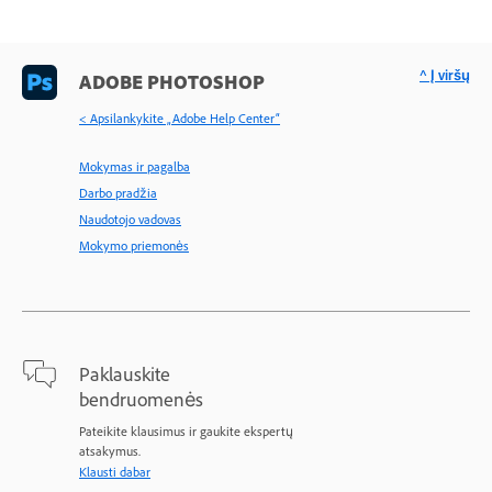
^ Į viršų
ADOBE PHOTOSHOP
< Apsilankykite „Adobe Help Center“
Mokymas ir pagalba
Darbo pradžia
Naudotojo vadovas
Mokymo priemonės
Paklauskite
bendruomenės
Pateikite klausimus ir gaukite ekspertų
atsakymus.
Klausti dabar