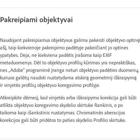
Pakreipiami objektyvai
Naudojant pakreipiamus objektyvus galima pakeisti objektyvo optinę
ašį, taip kiekvienoje pakreipimo padėtyje pakeičiant jo optines
ypatybes. Deja, ne kiekviena padėtis įrašoma kaip EXIF
metaduomenys. Dėl to objektyvo profilių kūrimas yra nepraktiškas,
nes „Adobe“ programinė įranga neturi objektyvo padėties duomenų,
kuriuos galėtų naudoti nustatydama atskirą geometrinį iškraipymą
ir vinjetės profilių objektyvo koregavimo profilyje.
Atkreipkite dėmesį, kad vinjetės arba iškraipymo korekcija gali būti
atlikta objektyvo koregavimo skydelio skirtuke Rankinis, o po
taikoma kaip išankstinis nustatymas. Chromatinės aberacijos
korekcijos gali būti pridėtos to paties skydelio Profilio skirtuke.