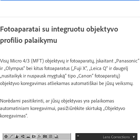
Fotoaparatai su integruotu objektyvo
profilio palaikymu
Visų Micro 4/3 (MFT) objektyvų ir fotoaparatų, įskaitant „Panasonic“
ir „Olympus“ bei kitus fotoaparatus („Fuji X“, „Leica Q“ ir daugelį
„nusitaikyk ir nuspausk mygtuką“ tipo „Canon“ fotoaparatų)
objektyvo koregavimas atliekamas automatiškai be jūsų veiksmų.
Norėdami pasitikrinti, ar jūsų objektyvas yra palaikomas
automatiniam koregavimui, pasižiūrėkite skirtuką „Objektyvo
koregavimas“.