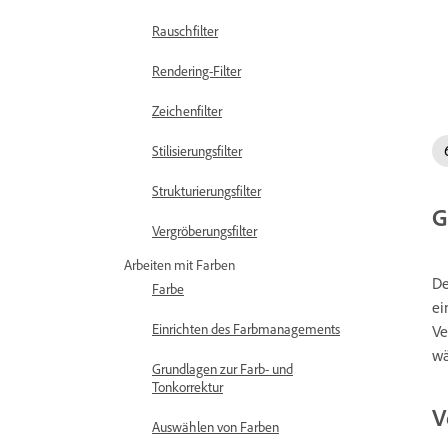
Rauschfilter
Rendering-Filter
Zeichenfilter
Stilisierungsfilter
Strukturierungsfilter
G
Vergröberungsfilter
Arbeiten mit Farben
De
Farbe
ei
Einrichten des Farbmanagements
Ve
w
Grundlagen zur Farb- und
Tonkorrektur
V
Auswählen von Farben