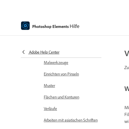
Rechtschreibprüfung mit
Sprachunterstützung
Hilfe
Photoshop Elements
Erstellen von Formen
Bearbeiten von Formen
V
Malen – Übersicht
Adobe Help Center
Malwerkzeuge
Zu
Einrichten von Pinseln
Muster
W
Flächen und Konturen
Mi
Verläufe
Fi
Arbeiten mit asiatischen Schriften
wi