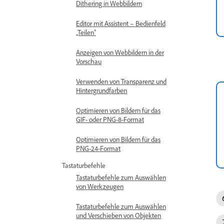
Dithering in Webbildern
Editor mit Assistent – Bedienfeld
„Teilen“
Anzeigen von Webbildern in der
Vorschau
Verwenden von Transparenz und
Hintergrundfarben
Optimieren von Bildern für das
GIF- oder PNG-8-Format
Optimieren von Bildern für das
PNG-24-Format
Tastaturbefehle
Tastaturbefehle zum Auswählen
von Werkzeugen
Tastaturbefehle zum Auswählen
und Verschieben von Objekten