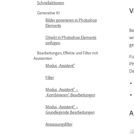
Schnellaktionen
V
Generative KI
Bilder generieren in Photoshop
Elements
Be
wi
Objekt in Photoshop Elements
einfügen
ge
Bearbeitungen, Effekte und Filter mit
Fü
Assistenten
Ph
Modus „Assistent“
Da
Filter
Modus „Assistent“ –
„Kombinieren“-Bearbeitungen
Modus „Assistent“ –
A
Grundlegende Bearbeitungen
Anpassungsfilter