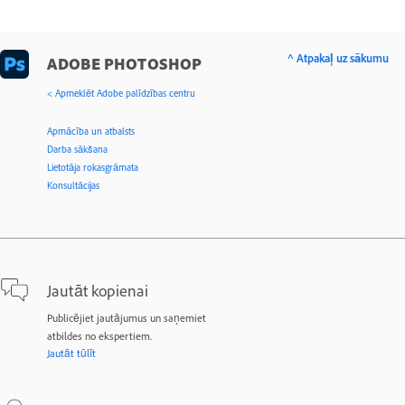
^ Atpakaļ uz sākumu
ADOBE PHOTOSHOP
< Apmeklēt Adobe palīdzības centru
Apmācība un atbalsts
Darba sākšana
Lietotāja rokasgrāmata
Konsultācijas
Jautāt kopienai
Publicējiet jautājumus un saņemiet
atbildes no ekspertiem.
Jautāt tūlīt