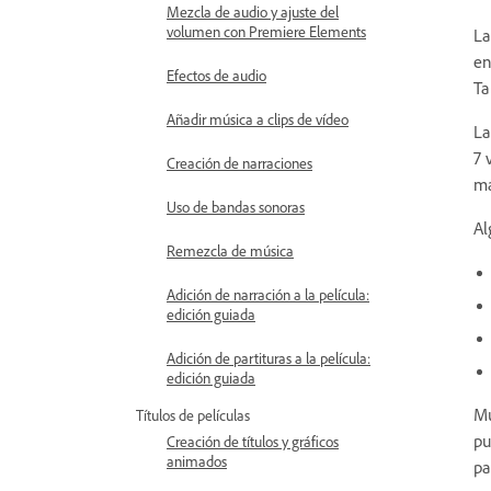
Mezcla de audio y ajuste del
volumen con Premiere Elements
La
en
Efectos de audio
Ta
Añadir música a clips de vídeo
La
7 
Creación de narraciones
má
Uso de bandas sonoras
Al
Remezcla de música
Adición de narración a la película:
edición guiada
Adición de partituras a la película:
edición guiada
Mu
Títulos de películas
pu
Creación de títulos y gráficos
animados
pa