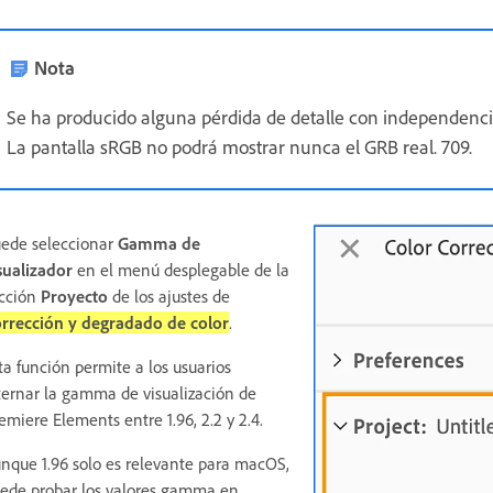
Nota
Se ha producido alguna pérdida de detalle con independencia d
La pantalla sRGB no podrá mostrar nunca el GRB real. 709.
ede seleccionar
Gamma de
sualizador
en el menú desplegable de la
cción
Proyecto
de los ajustes de
rrección y degradado de color
.
ta función permite a los usuarios
ternar la gamma de visualización de
emiere Elements entre 1.96, 2.2 y 2.4.
nque 1.96 solo es relevante para macOS,
ede probar los valores gamma en