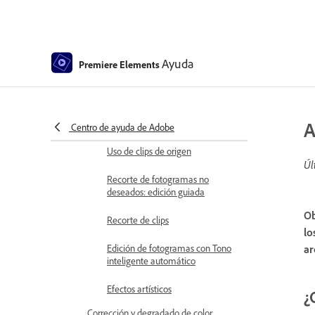
fotogramas
Ajuste de brillo, contraste y color:
edición guiada
Ayuda
Premiere Elements
Estabilización de la secuencia de
vídeo con la estabilización de
imagen
Sustitución de material de archivo
A
Centro de ayuda de Adobe
Uso de clips de origen
Úl
Recorte de fotogramas no
deseados: edición guiada
Ob
Recorte de clips
lo
Edición de fotogramas con Tono
ar
inteligente automático
Efectos artísticos
¿
Corrección y degradado de color