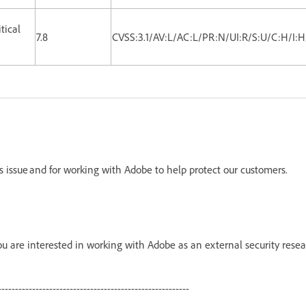
itical
7.8
CVSS:3.1/AV:L/AC:L/PR:N/UI:R/S:U/C:H/I:
is issue and for working with Adobe to help protect our customers.
 are interested in working with Adobe as an external security resea
--------------------------------------------------------