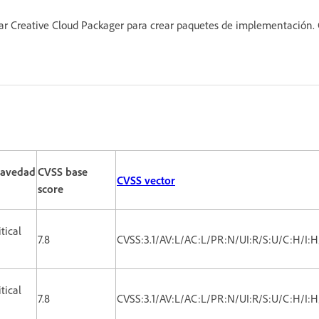
zar Creative Cloud Packager para crear paquetes de implementación. 
ravedad
CVSS base
CVSS vector
score
itical
7.8
CVSS:3.1/AV:L/AC:L/PR:N/UI:R/S:U/C:H/I:
itical
7.8
CVSS:3.1/AV:L/AC:L/PR:N/UI:R/S:U/C:H/I: