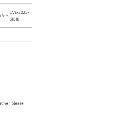
CVE-2025-
H/A:H
61818
rcher, please