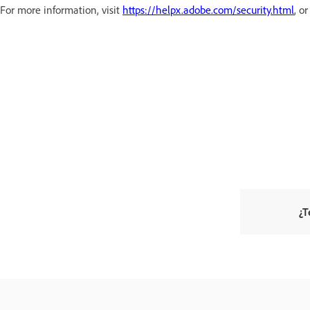
For more information, visit
https://helpx.adobe.com/security.html
, o
¿T