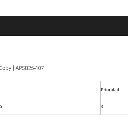
nCopy | APSB25-107
Prioridad
25
3