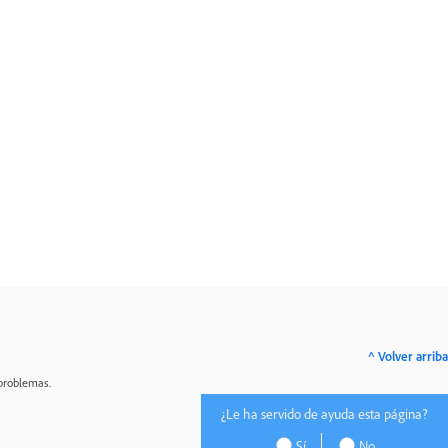
^ Volver arriba
 problemas.
¿Le ha servido de ayuda esta página?
Sí
No