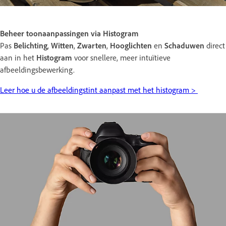
Beheer toonaanpassingen via Histogram
Pas
Belichting
,
Witten
,
Zwarten
,
Hooglichten
en
Schaduwen
direct
aan in het
Histogram
voor snellere, meer intuïtieve
afbeeldingsbewerking.
Leer hoe u de afbeeldingstint aanpast met het histogram >