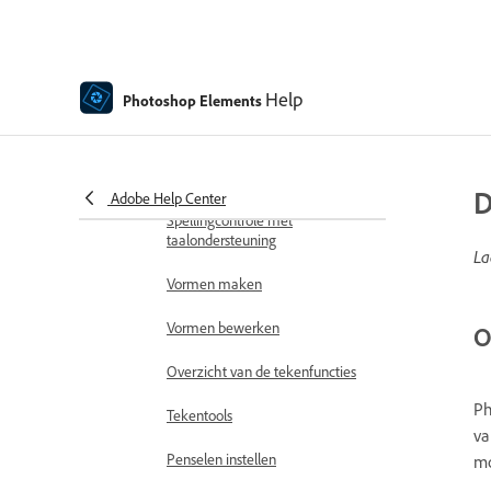
Bewegende elementen
Bewegende foto's
Help
Photoshop Elements
Tekst en vormen toevoegen
Tekst toevoegen
Tekst bewerken
D
Adobe Help Center
Spellingcontrole met
taalondersteuning
La
Vormen maken
Vormen bewerken
O
Overzicht van de tekenfuncties
Ph
Tekentools
va
Penselen instellen
mo