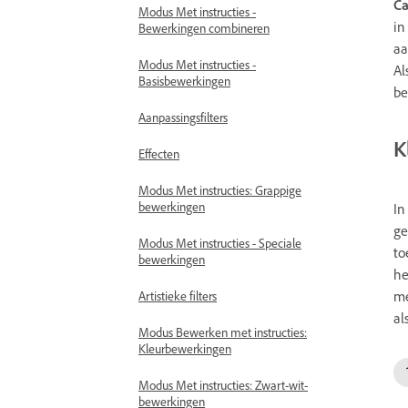
C
Modus Met instructies -
in
Bewerkingen combineren
aa
Modus Met instructies -
Al
Basisbewerkingen
be
Aanpassingsfilters
K
Effecten
Modus Met instructies: Grappige
bewerkingen
In
ge
Modus Met instructies - Speciale
to
bewerkingen
he
me
Artistieke filters
al
Modus Bewerken met instructies:
Kleurbewerkingen
Modus Met instructies: Zwart-wit-
bewerkingen