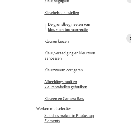
Kleur begrijpen
Kleurbeheer instellen
De grondbeginselen van
kleur- en tooncorrectie
Kleuren kiezen
Kleur, verzadiging en kleurtoon
aanpassen
Kleurzweem corrigeren
Afbeeldingsmodi en
kleurentabellen gebruiken
Kleuren en Camera Raw
Werken met selecties
Selecties maken in Photoshop
Elements