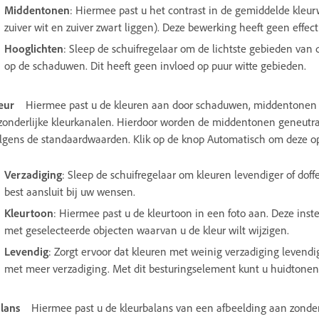
Middentonen
: Hiermee past u het contrast in de gemiddelde kle
zuiver wit en zuiver zwart liggen). Deze bewerking heeft geen eff
Hooglichten
: Sleep de schuifregelaar om de lichtste gebieden van 
op de schaduwen. Dit heeft geen invloed op puur witte gebieden.
eur
Hiermee past u de kleuren aan door schaduwen, middentonen en 
zonderlijke kleurkanalen. Hierdoor worden de middentonen geneutra
lgens de standaardwaarden. Klik op de knop Automatisch om deze op
Verzadiging
: Sleep de schuifregelaar om kleuren levendiger of dof
best aansluit bij uw wensen.
Kleurtoon
: Hiermee past u de kleurtoon in een foto aan. Deze inst
met geselecteerde objecten waarvan u de kleur wilt wijzigen.
Levendig
: Zorgt ervoor dat kleuren met weinig verzadiging levendig
met meer verzadiging. Met dit besturingselement kunt u huidtonen
lans
Hiermee past u de kleurbalans van een afbeelding aan zonder