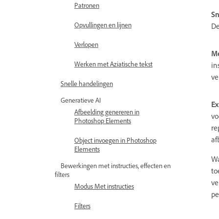
Patronen
Sn
Opvullingen en lijnen
De
Verlopen
Me
Werken met Aziatische tekst
in
ve
Snelle handelingen
Generatieve AI
Ex
Afbeelding genereren in
vo
Photoshop Elements
re
af
Object invoegen in Photoshop
Elements
Wa
Bewerkingen met instructies, effecten en
to
filters
ve
Modus Met instructies
pe
Filters