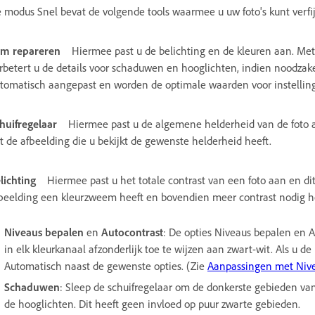
 modus Snel bevat de volgende tools waarmee u uw foto's kunt verfi
im repareren
Hiermee past u de belichting en de kleuren aan. Met 
rbetert u de details voor schaduwen en hooglichten, indien noodzake
tomatisch aangepast en worden de optimale waarden voor instellin
huifregelaar
Hiermee past u de algemene helderheid van de foto a
t de afbeelding die u bekijkt de gewenste helderheid heeft.
lichting
Hiermee past u het totale contrast van een foto aan en dit
beelding een kleurzweem heeft en bovendien meer contrast nodig hee
Niveaus bepalen
en
Autocontrast
: De opties Niveaus bepalen en A
in elk kleurkanaal afzonderlijk toe te wijzen aan zwart-wit. Als u de
Automatisch naast de gewenste opties. (Zie
Aanpassingen met Niv
Schaduwen
: Sleep de schuifregelaar om de donkerste gebieden van 
de hooglichten. Dit heeft geen invloed op puur zwarte gebieden.