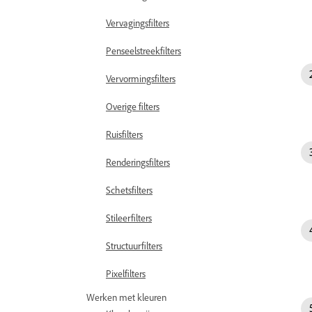
Vervagingsfilters
Penseelstreekfilters
Vervormingsfilters
Overige filters
Ruisfilters
Renderingsfilters
Schetsfilters
Stileerfilters
Structuurfilters
Pixelfilters
Werken met kleuren