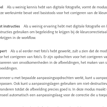
el
Als u weinig kennis hebt van digitale fotografie, vormt de modu
ze werkruimte bevat veel basistools voor het corrigeren van de kleur
t instructies
Als u weinig ervaring hebt met digitale fotografie e
structies gebruiken om begeleiding te krijgen bij de kleurcorrectieta
rkrijgen in de workflow.
pert
Als u al eerder met foto's hebt gewerkt, zult u zien dat de m
or het corrigeren van foto's. Er zijn opdrachten voor het corrigeren v
pareren van onvolkomenheden in de afbeeldingen, het maken van sel
beeldingen.
nneer u met bepaalde aanpassingsopdrachten werkt, kunt u aanpassi
epassen. Ook kunt u aanpassingslagen gebruiken om niet-destructie
randeren totdat de afbeelding precies goed is. In deze modus maakt 
nseel automatisch een aanpassingslaag voor de correctie die u toepa