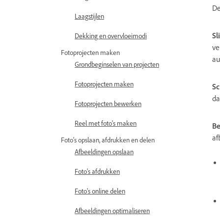
De
Laagstijlen
Sl
Dekking en overvloeimodi
ve
Fotoprojecten maken
au
Grondbeginselen van projecten
Fotoprojecten maken
Sc
da
Fotoprojecten bewerken
Reel met foto's maken
Be
af
Foto's opslaan, afdrukken en delen
Afbeeldingen opslaan
Foto's afdrukken
Foto's online delen
Afbeeldingen optimaliseren