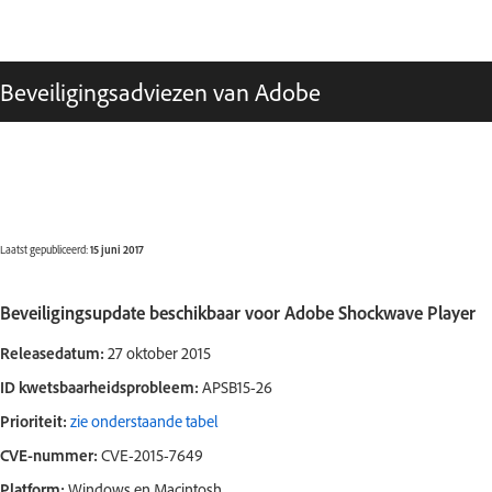
Beveiligingsadviezen van Adobe
Laatst gepubliceerd:
15 juni 2017
Beveiligingsupdate beschikbaar voor Adobe Shockwave Player
Releasedatum:
27 oktober 2015
ID kwetsbaarheidsprobleem:
APSB15-26
Prioriteit:
zie onderstaande tabel
CVE-nummer:
CVE-2015-7649
Platform:
Windows en Macintosh