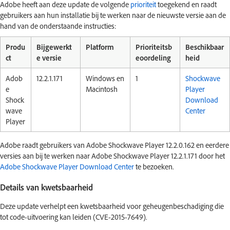
Adobe heeft aan deze update de volgende
prioriteit
toegekend en raadt
gebruikers aan hun installatie bij te werken naar de nieuwste versie aan de
hand van de onderstaande instructies:
Produ
Bijgewerkt
Platform
Prioriteitsb
Beschikbaar
ct
e versie
eoordeling
heid
Adob
12.2.1.171
Windows en
1
Shockwave
e
Macintosh
Player
Shock
Download
wave
Center
Player
Adobe raadt gebruikers van Adobe Shockwave Player 12.2.0.162 en eerdere
versies aan bij te werken naar Adobe Shockwave Player 12.2.1.171 door het
Adobe Shockwave Player Download Center
te bezoeken.
Details van kwetsbaarheid
Deze update verhelpt een kwetsbaarheid voor geheugenbeschadiging die
tot code-uitvoering kan leiden (CVE-2015-7649).