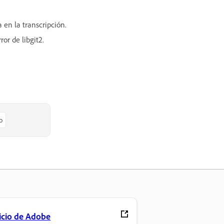
 en la transcripción.
or de libgit2.
o
icio de Adobe