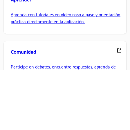
Aprenda con tutoriales en vídeo paso a paso y orientación
práctica directamente en la aplicación.
Comunidad
Participe en debates, encuentre respuestas, aprenda de
expertos y comparta sus conocimientos.
Inicio de Adobe
Acceda a sus aplicaciones y servicios favoritos de Creative
Cloud, gestión de archivos y mucho más.