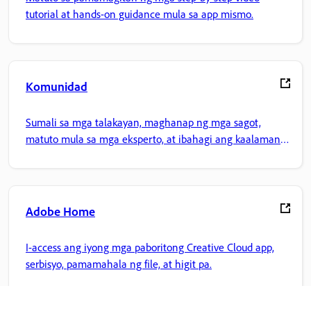
tutorial at hands-on guidance mula sa app mismo.
Komunidad
Sumali sa mga talakayan, maghanap ng mga sagot,
matuto mula sa mga eksperto, at ibahagi ang kaalaman
mo.
Adobe Home
I-access ang iyong mga paboritong Creative Cloud app,
serbisyo, pamamahala ng file, at higit pa.