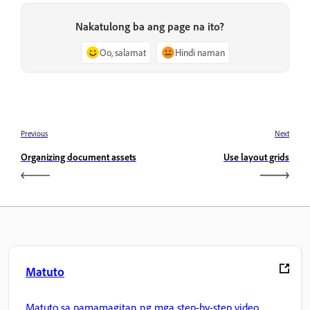
Nakatulong ba ang page na ito?
Oo, salamat
Hindi naman
Previous
Next
Organizing document assets
Use layout grids
Matuto
Matuto sa pamamagitan ng mga step-by-step video