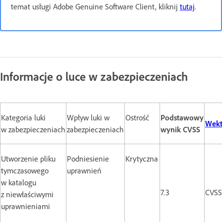
temat usługi Adobe Genuine Software Client, kliknij
tutaj
.
Informacje o luce w zabezpieczeniach
Kategoria luki
Wpływ luki w
Ostrość
Podstawowy
Wekt
w zabezpieczeniach
zabezpieczeniach
wynik CVSS
Utworzenie pliku
Podniesienie
Krytyczna
tymczasowego
uprawnień
w katalogu
7.3
CVSS
z niewłaściwymi
uprawnieniami