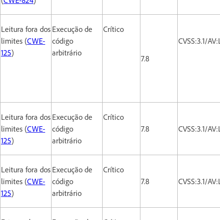
Leitura fora dos
Execução de
Crítico
limites (
CWE-
código
CVSS:3.1/AV
125
)
arbitrário
7.8
Leitura fora dos
Execução de
Crítico
limites (
CWE-
código
7.8
CVSS:3.1/AV
125
)
arbitrário
Leitura fora dos
Execução de
Crítico
limites (
CWE-
código
7.8
CVSS:3.1/AV
125
)
arbitrário