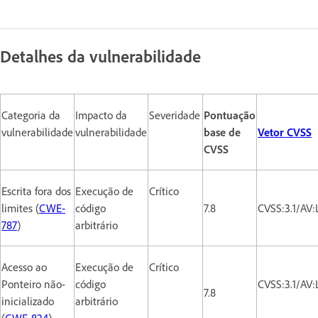
Detalhes da vulnerabilidade
Categoria da
Impacto da
Severidade
Pontuação
vulnerabilidade
vulnerabilidade
base de
Vetor CVSS
CVSS
Escrita fora dos
Execução de
Crítico
limites (
CWE-
código
7.8
CVSS:3.1/AV
787
)
arbitrário
Acesso ao
Execução de
Crítico
Ponteiro não-
código
CVSS:3.1/AV
7.8
inicializado
arbitrário
(
CWE-824
)