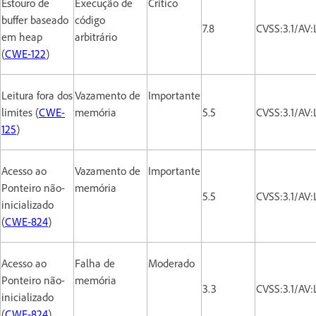
Estouro de
Execução de
Crítico
buffer baseado
código
7.8
CVSS:3.1/AV
em heap
arbitrário
(
CWE-122
)
Leitura fora dos
Vazamento de
Importante
limites (
CWE-
memória
5.5
CVSS:3.1/AV
125
)
Acesso ao
Vazamento de
Importante
Ponteiro não-
memória
5.5
CVSS:3.1/AV
inicializado
(
CWE-824
)
Acesso ao
Falha de
Moderado
Ponteiro não-
memória
3.3
CVSS:3.1/AV:
inicializado
(
CWE-824
)