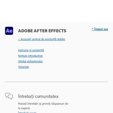
^ Înapoi sus
ADOBE AFTER EFFECTS
< Accesaţi centrul de asistenţă Adobe
Instruire și asistență
Noțiuni introductive
Ghidul utilizatorului
Tutoriale
Întrebați comunitatea
Postați întrebări și primiți răspunsuri de
la experți.
Întrebați acum