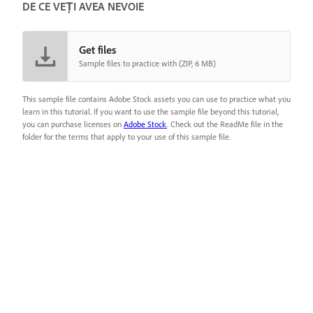
DE CE VEȚI AVEA NEVOIE
Get files
Sample files to practice with (ZIP, 6 MB)
This sample file contains Adobe Stock assets you can use to practice what you
learn in this tutorial. If you want to use the sample file beyond this tutorial,
you can purchase licenses on
Adobe Stock
. Check out the ReadMe file in the
folder for the terms that apply to your use of this sample file.