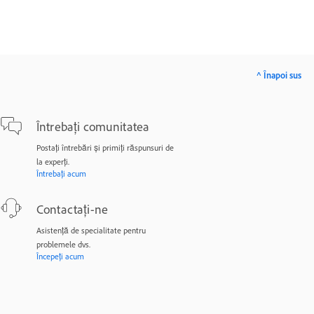
^ Înapoi sus
Întrebați comunitatea
Postați întrebări și primiți răspunsuri de
la experți.
Întrebați acum
Contactați-ne
Asistență de specialitate pentru
problemele dvs.
Începeți acum