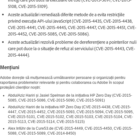
5108, CVE-2015-5109).
Aceste actualizări remediază diferite metode de a evita restricțiile
privind execuția API-ului JavaScript (CVE-2015-4435, CVE-2015-4438,
CVE-2015-4441, CVE-2015-4445, CVE-2015-4447, CVE-2015-4451, CVE-
2015-4452, CVE-2015-5085, CVE-2015-5086).
Aceste actualizări rezolvă probleme de dereferențiere a pointerilor nuli
care pot duce la o situație de refuz al serviciului (CVE-2015-4443, CVE-
2015-4444).
Mențiuni
Adobe dorește să mulțumească următoarelor persoane și organizații pentru
raportarea problemelor relevante și pentru colaborarea cu Adobe în scopul
protejării clienților noștri:
AbdulAziz Hariri și Jasiel Spelman de la inițiativa HP Zero Day (CVE-2015-
5085, CVE-2015-5086, CVE-2015-5090, CVE-2015-5091)
AbdulAziz Hariri de la inițiativa HP Zero Day (CVE-2015-4438, CVE-2015-
4447, CVE-2015-4452, CVE-2015-5093, CVE-2015-5094, CVE-2015-5095,
CVE-2015-5101, CVE-2015-5102, CVE-2015-5103, CVE-2015-5104, CVE-
2015-5113, CVE-2015-5114, CVE-2015-5115)
Alex Inführ de la Cure53.de (CVE-2015-4449, CVE-2015-4450, CVE-2015-
5088, CVE-2015-5089, CVE-2014-8450)