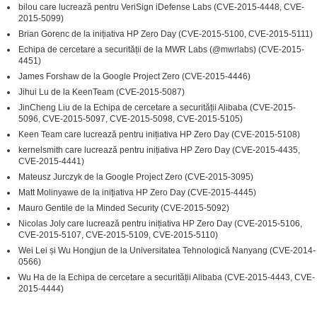
bilou care lucrează pentru VeriSign iDefense Labs (CVE-2015-4448, CVE-
2015-5099)
Brian Gorenc de la inițiativa HP Zero Day (CVE-2015-5100, CVE-2015-5111)
Echipa de cercetare a securității de la MWR Labs (@mwrlabs) (CVE-2015-
4451)
James Forshaw de la Google Project Zero (CVE-2015-4446)
Jihui Lu de la KeenTeam (CVE-2015-5087)
JinCheng Liu de la Echipa de cercetare a securității Alibaba (CVE-2015-
5096, CVE-2015-5097, CVE-2015-5098, CVE-2015-5105)
Keen Team care lucrează pentru inițiativa HP Zero Day (CVE-2015-5108)
kernelsmith care lucrează pentru inițiativa HP Zero Day (CVE-2015-4435,
CVE-2015-4441)
Mateusz Jurczyk de la Google Project Zero (CVE-2015-3095)
Matt Molinyawe de la inițiativa HP Zero Day (CVE-2015-4445)
Mauro Gentile de la Minded Security (CVE-2015-5092)
Nicolas Joly care lucrează pentru inițiativa HP Zero Day (CVE-2015-5106,
CVE-2015-5107, CVE-2015-5109, CVE-2015-5110)
Wei Lei și Wu Hongjun de la Universitatea Tehnologică Nanyang (CVE-2014-
0566)
Wu Ha de la Echipa de cercetare a securității Alibaba (CVE-2015-4443, CVE-
2015-4444)