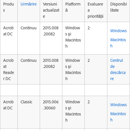
Produ
Urmărire
Versiuni
Platform
Evaluare
Disponibi
s
actualizat
ă
a
litate
e
priorității
Acrob
Continuu
2015.008
Window
2
Windows
at DC
.20082
s și
Macintos
Macintos
h
h
Acrob
Continuu
2015.008
Window
2
Centrul
at
.20082
s și
de
Reade
Macintos
descărca
r DC
h
re
Acrob
Classic
2015.006
Window
2
Windows
at DC
.30060
s și
Macintos
Macintos
h
h