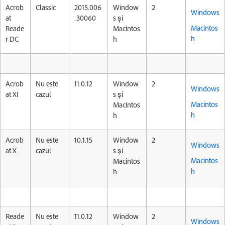
Acrob
Classic
2015.006
Window
2
Windows
at
.30060
s și
Macintos
Reade
Macintos
h
r DC
h
Acrob
Nu este
11.0.12
Window
2
Windows
at XI
cazul
s și
Macintos
Macintos
h
h
Acrob
Nu este
10.1.15
Window
2
Windows
at X
cazul
s și
Macintos
Macintos
h
h
Reade
Nu este
11.0.12
Window
2
Windows