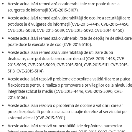
Aceste actualizări remediază o vulnerabilitate care poate duce la
scurgerea de informații (CVE-2015-5107).
Aceste actualizări remediază vulnerabilități de ocolire a securității care
pot duce la divulgarea de informații (CVE-2015-4449, CVE-2015-4450,
CVE-2015-5088, CVE-2015-5089, CVE-2015-5092, CVE-2014-8450).
Aceste actualizări remediază o vulnerabilitate de depășire de stivă care
poate duce la executare de cod (CVE-2015-5110).
Aceste actualizări remediază vulnerabilități de utilizare după
dealocare, care pot duce la executare de cod (CVE-2015-4448, CVE-
2015-5095, CVE-2015-5099, CVE-2015-5101, CVE-2015-5111, CVE-2015-
5113, CVE-2015-5114).
Aceste actualizări rezolvă probleme de ocolire a validării care ar putea
fi exploatate pentru a realiza o promovare a privilegiilor de la nivelul de
integritate scăzut la mediu (CVE-2015-4446, CVE-2015-5090, CVE-
2015-5106).
Aceste actualizări rezolvă o problemă de ocolire a validării care ar
putea fi exploatată pentru a cauza o situație de refuz al serviciului pe
sistemul afectat (CVE-2015-5091).
Aceste actualizări rezolvă vulnerabilități de depășire a numerelor
întregi care pot duce la executare de cod (CVE-2015-5097, CVE-2015-