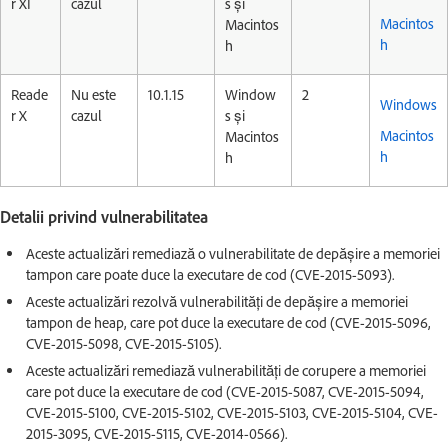
r XI
cazul
s și
Macintos
Macintos
h
h
Reade
Nu este
10.1.15
Window
2
Windows
r X
cazul
s și
Macintos
Macintos
h
h
Detalii privind vulnerabilitatea
Aceste actualizări remediază o vulnerabilitate de depășire a memoriei
tampon care poate duce la executare de cod (CVE-2015-5093).
Aceste actualizări rezolvă vulnerabilități de depășire a memoriei
tampon de heap, care pot duce la executare de cod (CVE-2015-5096,
CVE-2015-5098, CVE-2015-5105).
Aceste actualizări remediază vulnerabilități de corupere a memoriei
care pot duce la executare de cod (CVE-2015-5087, CVE-2015-5094,
CVE-2015-5100, CVE-2015-5102, CVE-2015-5103, CVE-2015-5104, CVE-
2015-3095, CVE-2015-5115, CVE-2014-0566).