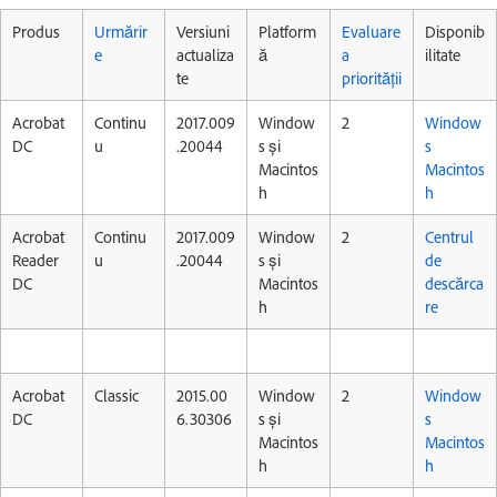
Produs
Urmărir
Versiuni
Platform
Evaluare
Disponib
e
actualiza
ă
a
ilitate
te
priorității
Acrobat
Continu
2017.009
Window
2
Window
DC
u
.20044
s și
s
Macintos
Macintos
h
h
Acrobat
Continu
2017.009
Window
2
Centrul
Reader
u
.20044
s și
de
DC
Macintos
descărca
h
re
Acrobat
Classic
2015.00
Window
2
Window
DC
6.30306
s și
s
Macintos
Macintos
h
h