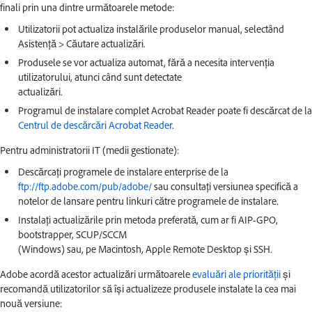
finali prin una dintre următoarele metode:
Utilizatorii pot actualiza instalările produselor manual, selectând
Asistență > Căutare actualizări.
Produsele se vor actualiza automat, fără a necesita intervenția
utilizatorului, atunci când sunt detectate
actualizări.
Programul de instalare complet Acrobat Reader poate fi descărcat de la
Centrul de descărcări Acrobat Reader
.
Pentru administratorii IT (medii gestionate):
Descărcați programele de instalare enterprise de la
ftp://ftp.adobe.com/pub/adobe/
sau consultați versiunea specifică a
notelor de lansare pentru linkuri către programele de instalare.
Instalați actualizările prin metoda preferată, cum ar fi AIP-GPO,
bootstrapper, SCUP/SCCM
(Windows) sau, pe Macintosh, Apple Remote Desktop și SSH.
Adobe acordă acestor actualizări următoarele
evaluări ale priorității
și
recomandă utilizatorilor să își actualizeze produsele instalate la cea mai
nouă versiune: