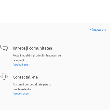
^ Înapoi sus
Întrebați comunitatea
Postați întrebări și primiți răspunsuri de
la experți.
Întrebați acum
Contactați-ne
Asistență de specialitate pentru
problemele dvs.
Începeți acum