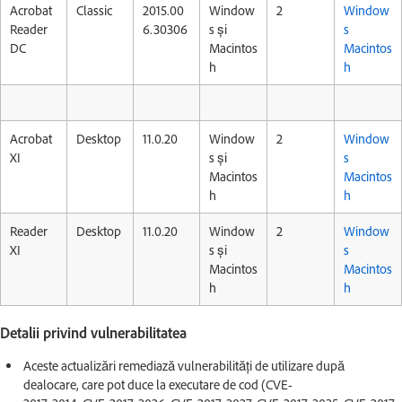
Acrobat
Classic
2015.00
Window
2
Window
Reader
6.30306
s și
s
DC
Macintos
Macintos
h
h
Acrobat
Desktop
11.0.20
Window
2
Window
XI
s și
s
Macintos
Macintos
h
h
Reader
Desktop
11.0.20
Window
2
Window
XI
s și
s
Macintos
Macintos
h
h
Detalii privind vulnerabilitatea
Aceste actualizări remediază vulnerabilități de utilizare după
dealocare, care pot duce la executare de cod (CVE-