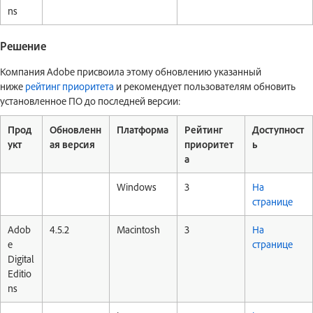
ns
Решение
Компания Adobe присвоила этому обновлению указанный
ниже
рейтинг приоритета
и рекомендует пользователям обновить
установленное ПО до последней версии:
Прод
Обновленн
Платформа
Рейтинг
Доступност
укт
ая версия
приоритет
ь
а
Windows
3
На
странице
Adob
4.5.2
Macintosh
3
На
e
странице
Digital
Editio
ns